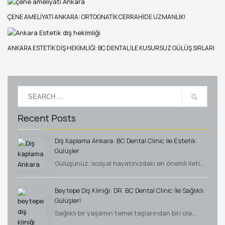
ÇENE AMELIYATI ANKARA: ORTOGNATIK CERRAHIDE UZMANLIK!
ANKARA ESTETIK DIŞ HEKIMLIĞI: BC DENTAL ILE KUSURSUZ GÜLÜŞ SIRLARI
Recent Posts
Diş Kaplama Ankara: BC Dental Clinic ile Estetik
Gülüşler
Gülüşünüz, sosyal hayatınızdaki en önemli ileti...
Beytepe Diş Kliniği: DR. BC Dental Clinic İle Sağlıklı
Gülüşler!
Sağlıklı bir yaşamın temel taşlarından biri ola...