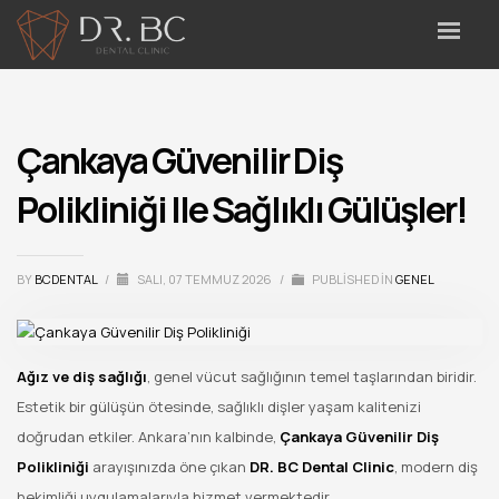
Çankaya Güvenilir Diş
Polikliniği Ile Sağlıklı Gülüşler!
BY
BCDENTAL
/
SALI, 07 TEMMUZ 2026
/
PUBLISHED IN
GENEL
Ağız ve diş sağlığı
, genel vücut sağlığının temel taşlarından biridir.
Estetik bir gülüşün ötesinde, sağlıklı dişler yaşam kalitenizi
doğrudan etkiler. Ankara’nın kalbinde,
Çankaya Güvenilir Diş
Polikliniği
arayışınızda öne çıkan
DR. BC Dental Clinic
, modern diş
hekimliği uygulamalarıyla hizmet vermektedir.