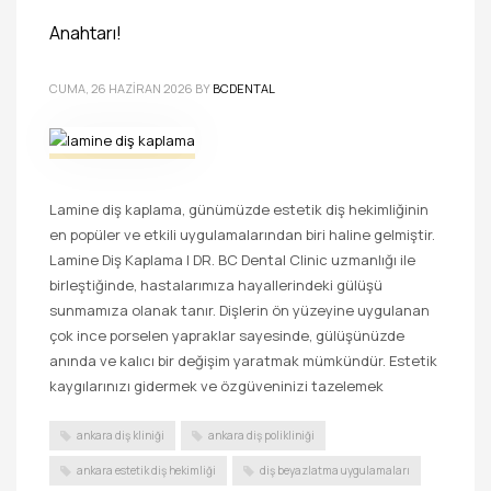
Anahtarı!
CUMA, 26 HAZIRAN 2026
BY
BCDENTAL
Lamine diş kaplama, günümüzde estetik diş hekimliğinin
en popüler ve etkili uygulamalarından biri haline gelmiştir.
Lamine Diş Kaplama | DR. BC Dental Clinic uzmanlığı ile
birleştiğinde, hastalarımıza hayallerindeki gülüşü
sunmamıza olanak tanır. Dişlerin ön yüzeyine uygulanan
çok ince porselen yapraklar sayesinde, gülüşünüzde
anında ve kalıcı bir değişim yaratmak mümkündür. Estetik
kaygılarınızı gidermek ve özgüveninizi tazelemek
ankara diş kliniği
ankara diş polikliniği
ankara estetik diş hekimliği
diş beyazlatma uygulamaları