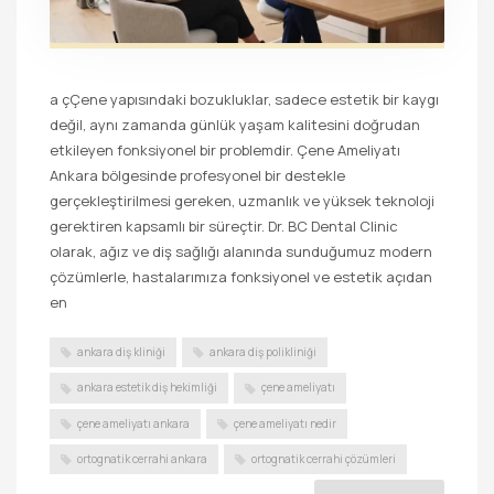
a çÇene yapısındaki bozukluklar, sadece estetik bir kaygı
değil, aynı zamanda günlük yaşam kalitesini doğrudan
etkileyen fonksiyonel bir problemdir. Çene Ameliyatı
Ankara bölgesinde profesyonel bir destekle
gerçekleştirilmesi gereken, uzmanlık ve yüksek teknoloji
gerektiren kapsamlı bir süreçtir. Dr. BC Dental Clinic
olarak, ağız ve diş sağlığı alanında sunduğumuz modern
çözümlerle, hastalarımıza fonksiyonel ve estetik açıdan
en
ankara diş kliniği
ankara diş polikliniği
ankara estetik diş hekimliği
çene ameliyatı
çene ameliyatı ankara
çene ameliyatı nedir
ortognatik cerrahi ankara
ortognatik cerrahi çözümleri