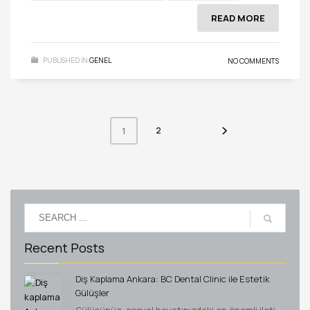
READ MORE
PUBLISHED IN
GENEL
NO COMMENTS
2
1
Recent Posts
Diş Kaplama Ankara: BC Dental Clinic ile Estetik
Gülüşler
Gülüşünüz, sosyal hayatınızdaki en önemli ileti...