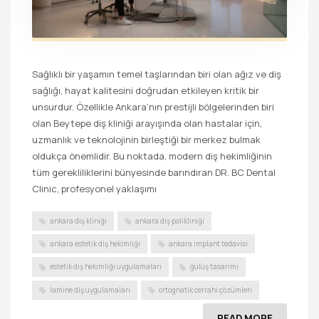
Sağlıklı bir yaşamın temel taşlarından biri olan ağız ve diş
sağlığı, hayat kalitesini doğrudan etkileyen kritik bir
unsurdur. Özellikle Ankara’nın prestijli bölgelerinden biri
olan Beytepe diş kliniği arayışında olan hastalar için,
uzmanlık ve teknolojinin birleştiği bir merkez bulmak
oldukça önemlidir. Bu noktada, modern diş hekimliğinin
tüm gerekliliklerini bünyesinde barındıran DR. BC Dental
Clinic, profesyonel yaklaşımı
ankara diş kliniği
ankara diş polikliniği
ankara estetik diş hekimliği
ankara implant tedavisi
estetik diş hekimliği uygulamaları
gülüş tasarımı
lamine diş uygulamaları
ortognatik cerrahi çözümleri
READ MORE