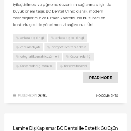
iyileştirilmesi ve çiğneme düzeninin sağlanması için de
büyük önem taşır. BC Dental Clinic olarak, modern
teknolojilerimiz ve uzman kadromuzla bu süreci en
konforlu şekilde yönetmenizi sağlıyoruz. Üst
ankara diş kliniği
ankara diş polikliniği
çene ameliyatı
ortognatik cerrahi ankara
ortognatik cerrahi çözümleri
üst çene darlığı
üst çene darlığı tedavisi
üst çene tedavisi
READ MORE
PUBLISHED IN
GENEL
NO COMMENTS
Lamine Diş Kaplama: BC Dental ile Estetik Gülüşün