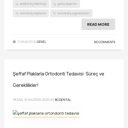
estetik diş hekimliği
gülüş tasarımı
lamine diş kaplama
lamine diş uygulamaları
READ MORE
PUBLISHED IN
GENEL
NO COMMENTS
Şeffaf Plaklarla Ortodonti Tedavisi: Süreç ve
Gereklilikler!
PAZAR, 21 HAZIRAN 2026
BY
BCDENTAL