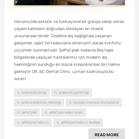
Günümüzde estetik ve fonksiyonel bir gülüşe sahip olmak,
yaşam kalitesini doğrudan etkileyen en önemli
unsurlardan biridir. Özellikle diş sağlığında yaşanan
gelişimler, sabit tel tedavisine alternatif olarak konforlu
çözümler sunmaktadır. Şeffaf plak tedavisi Beytepe
bölgesinde yaşayan hastalarımız için modern diş
hekimliğinin sunduğu en büyük kolaylıklardan biri haline
gelmiştir. DR. BC Dental Clinic, uzman kadrosuyla bu
süreci
ankara diş kliniği
ankara diş polikliniği
ankara estetik diş hekimliği
beytepe zirkonyum diş kaplama
şeffaf plak
şeffaf plak tedavi süreci
şeffaf plak tedavisi
şeffaf plak tedavisi beytepe
READ MORE