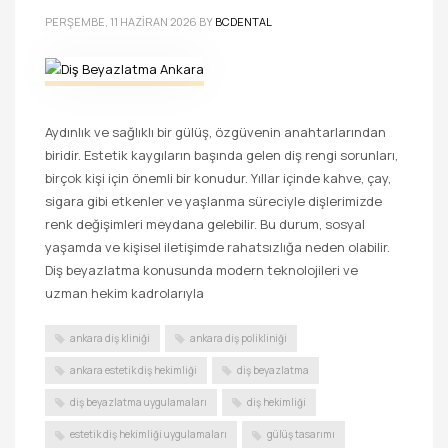
PERŞEMBE, 11 HAZIRAN 2026
BY
BCDENTAL
Aydınlık ve sağlıklı bir gülüş, özgüvenin anahtarlarından
biridir. Estetik kaygıların başında gelen diş rengi sorunları,
birçok kişi için önemli bir konudur. Yıllar içinde kahve, çay,
sigara gibi etkenler ve yaşlanma süreciyle dişlerimizde
renk değişimleri meydana gelebilir. Bu durum, sosyal
yaşamda ve kişisel iletişimde rahatsızlığa neden olabilir.
Diş beyazlatma konusunda modern teknolojileri ve
uzman hekim kadrolarıyla
ankara diş kliniği
ankara diş polikliniği
ankara estetik diş hekimliği
diş beyazlatma
diş beyazlatma uygulamaları
diş hekimliği
estetik diş hekimliği uygulamaları
gülüş tasarımı