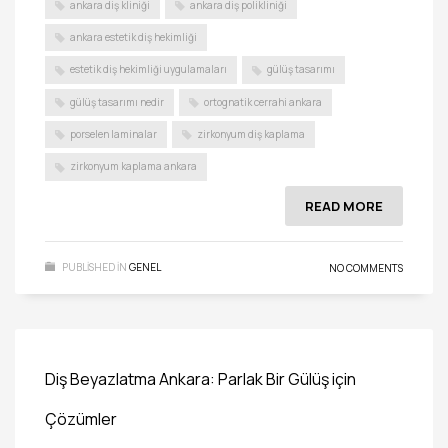
ankara diş kliniği
ankara diş polikliniği
ankara estetik diş hekimliği
estetik diş hekimliği uygulamaları
gülüş tasarımı
gülüş tasarımı nedir
ortognatik cerrahi ankara
porselen laminalar
zirkonyum diş kaplama
zirkonyum kaplama ankara
READ MORE
PUBLISHED IN
GENEL
NO COMMENTS
Diş Beyazlatma Ankara: Parlak Bir Gülüş için
Çözümler