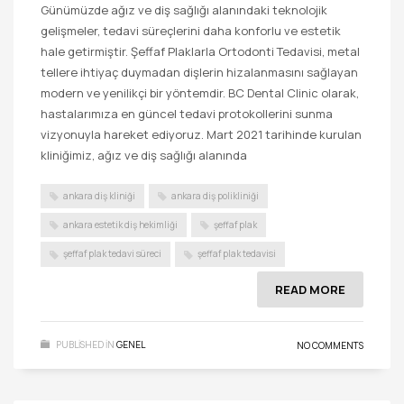
Günümüzde ağız ve diş sağlığı alanındaki teknolojik
gelişmeler, tedavi süreçlerini daha konforlu ve estetik
hale getirmiştir. Şeffaf Plaklarla Ortodonti Tedavisi, metal
tellere ihtiyaç duymadan dişlerin hizalanmasını sağlayan
modern ve yenilikçi bir yöntemdir. BC Dental Clinic olarak,
hastalarımıza en güncel tedavi protokollerini sunma
vizyonuyla hareket ediyoruz. Mart 2021 tarihinde kurulan
kliniğimiz, ağız ve diş sağlığı alanında
ankara diş kliniği
ankara diş polikliniği
ankara estetik diş hekimliği
şeffaf plak
şeffaf plak tedavi süreci
şeffaf plak tedavisi
READ MORE
PUBLISHED IN
GENEL
NO COMMENTS