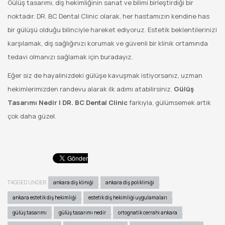
Gülüş tasarımı, diş hekimliğinin sanat ve bilimi birleştirdiği bir
noktadır. DR. BC Dental Clinic olarak, her hastamızın kendine has
bir gülüşü olduğu bilinciyle hareket ediyoruz. Estetik beklentilerinizi
karşılamak, diş sağlığınızı korumak ve güvenli bir klinik ortamında
tedavi olmanızı sağlamak için buradayız.
Eğer siz de hayalinizdeki gülüşe kavuşmak istiyorsanız, uzman
hekimlerimizden randevu alarak ilk adımı atabilirsiniz.
Gülüş
Tasarımı Nedir | DR. BC Dental Clinic
farkıyla, gülümsemek artık
çok daha güzel.
TAGGED UNDER:
ankara diş kliniği
,
ankara diş polikliniği
,
ankara estetik diş hekimliği
,
estetik diş hekimliği uygulamaları
,
gülüş tasarımı
,
gülüş tasarımı nedir
,
ortognatik cerrahi ankara
,