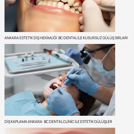
ANKARA ESTETIK DIŞ HEKIMLIĞI: BC DENTAL ILE KUSURSUZ GÜLÜŞ SIRLARI
DIŞ KAPLAMA ANKARA: BC DENTAL CLINIC ILE ESTETIK GÜLÜŞLER