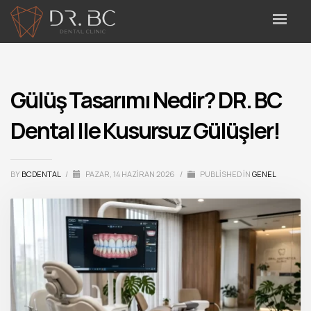
Gülüş Tasarımı Nedir? DR. BC
Dental Ile Kusursuz Gülüşler!
BY
BCDENTAL
/
PAZAR, 14 HAZIRAN 2026
/
PUBLISHED IN
GENEL