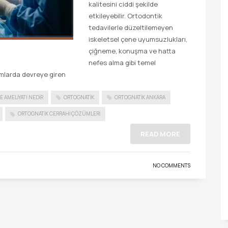
kalitesini ciddi şekilde
etkileyebilir. Ortodontik
tedavilerle düzeltilemeyen
iskeletsel çene uyumsuzlukları,
çiğneme, konuşma ve hatta
nefes alma gibi temel
rumlarda devreye giren
E AMELIYATI NEDIR
ORTOGNATIK
ORTOGNATIK ANKARA
ORTOGNATIK CERRAHI ÇÖZÜMLERI
READ MORE
NO COMMENTS