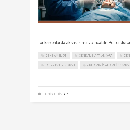
fonksiyonlarda aksaklıklara yol açabilir. Bu tür du
ÇENE AMELIYATI
ÇENE AMELIYATI ANKARA
ÇEN
ORTOGNATIK CERRAHI
ORTOGNATIK CERRAHI ANKARA
PUBLISHED IN
GENEL