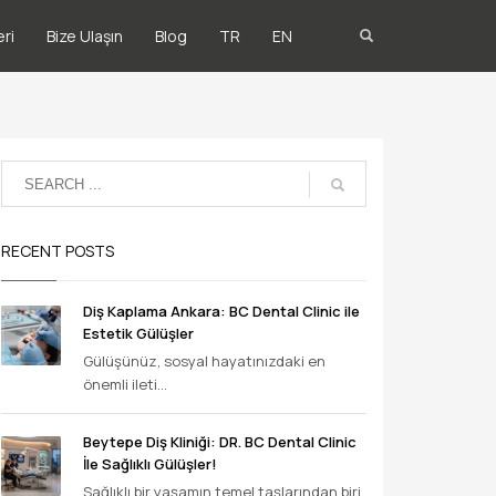
ri
Bize Ulaşın
Blog
TR
EN
RECENT POSTS
Diş Kaplama Ankara: BC Dental Clinic ile
Estetik Gülüşler
Gülüşünüz, sosyal hayatınızdaki en
önemli ileti...
Beytepe Diş Kliniği: DR. BC Dental Clinic
İle Sağlıklı Gülüşler!
Sağlıklı bir yaşamın temel taşlarından biri