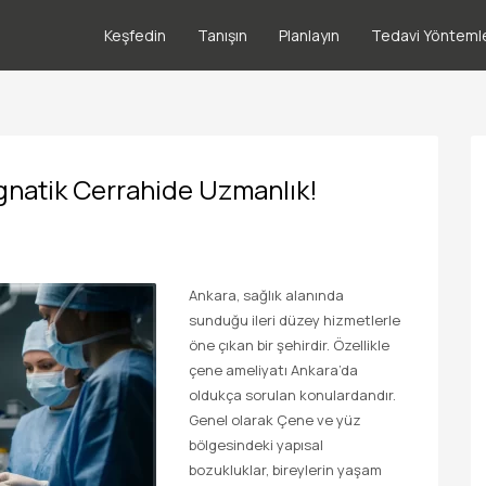
Keşfedin
Tanışın
Planlayın
Tedavi Yöntemle
gnatik Cerrahide Uzmanlık!
Ankara, sağlık alanında
sunduğu ileri düzey hizmetlerle
öne çıkan bir şehirdir. Özellikle
çene ameliyatı Ankara’da
oldukça sorulan konulardandır.
Genel olarak Çene ve yüz
bölgesindeki yapısal
bozukluklar, bireylerin yaşam