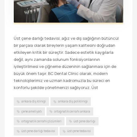
Üst çene darlığı tedavisi, ağız ve diş sağlığının bütüncül
bir parçası olarak bireylerin yaşam kalitesini doğrudan
etkileyen kritik bir süreçtir. Sadece estetik kaygılarla
değil, aynı zamanda solunum fonksiyonlarının
iyileştirilmesi ve çiğneme düzeninin sağlanması için de
büyük önem taşır. BC Dental Clinic olarak, modern
teknolojilerimiz ve uzman kadromuzla bu süreci en
konforlu şekilde yönetmenizi sağlıyoruz. Üst
ankara diş kliniği
ankara diş polikliniği
çene ameliyatı
ortognatik cerrahi ankara
ortognatik cerrahi çözümleri
üst çene darlığı
üst çene darlığı tedavisi
üst çene tedavisi