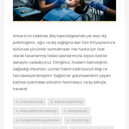
Ankara’nın kalbinde, Beytepe bölgesinde yer alan diş
polikliniğimiz, ağız ve diş sağlığına dair tüm ihtiyaçlarınıza
bütünsel çözümler sunmaktadır. Her hasta için özel
olarak tasarlanmış tedavi planlarımızla, kişiye özel bir
deneyim vadediyoruz. Kliniğimiz, modern teknolojinin
sağladığı imkanları, uzman hekim kadrosunun bilgi ve
tecrübesiyle birleştirir. Sağlıklı bir gülümsemenin yaşam
kalitesi üzerindeki etkisinin farkındayız ve bu bilinçle
hareket
ankara diş kliniği
ankara diş polikliniği
ankara estetik diş hekimliği
çene ameliyatı
diş beyazlatma uygulamaları
diş polikliniği