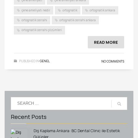
çene ameliyatı
çene ameliyatı ankara
çene ameliyatı nedir
ortognatik
ortognatik ankara
ortognatik cerrahi
ortognatik cerrahi ankara
ortognatik cerrahi çözümleri
READ MORE
PUBLISHED IN
GENEL
NO COMMENTS
Recent Posts
Diş Kaplama Ankara: BC Dental Clinic ile Estetik
Gülüşler