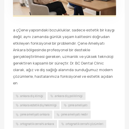
a çÇene yapısındaki bozukluklar, sadece estetik bir kaygı
değil, aynı zamanda günlük yaşam kalitesini doğrudan
etkileyen fonksiyonel bir problemdir. Çene Ameliyatı
Ankara bölgesinde profesyonel bir destekle
gerçekleştirilmesi gereken, uzmanlık ve yüksek teknoloji
gerektiren kapsamlı bir süreçtir. Dr. BC Dental Clinic
olarak, ağız ve diş sağlığı alanında sunduğumuz modern
çözümlerle, hastalarımıza fonksiyonel ve estetik açıdan
en
ankara diş kliniği
ankara diş polikliniği
ankara estetik diş hekimliği
çene ameliyatı
çene ameliyatı ankara
çene ameliyatı nedir
ortognatik cerrahi ankara
ortognatik cerrahi çözümleri