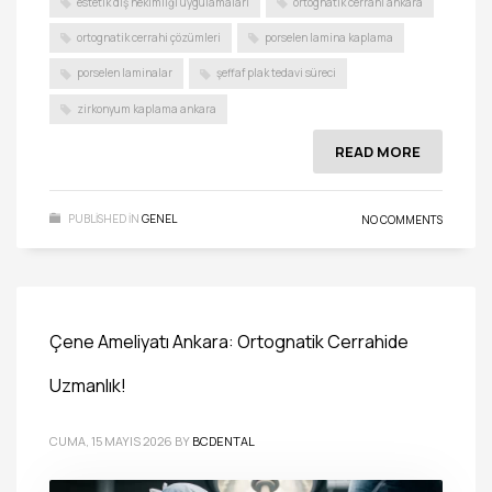
estetik diş hekimliği uygulamaları
ortognatik cerrahi ankara
ortognatik cerrahi çözümleri
porselen lamina kaplama
porselen laminalar
şeffaf plak tedavi süreci
zirkonyum kaplama ankara
READ MORE
PUBLISHED IN
GENEL
NO COMMENTS
Çene Ameliyatı Ankara: Ortognatik Cerrahide
Uzmanlık!
CUMA, 15 MAYIS 2026
BY
BCDENTAL