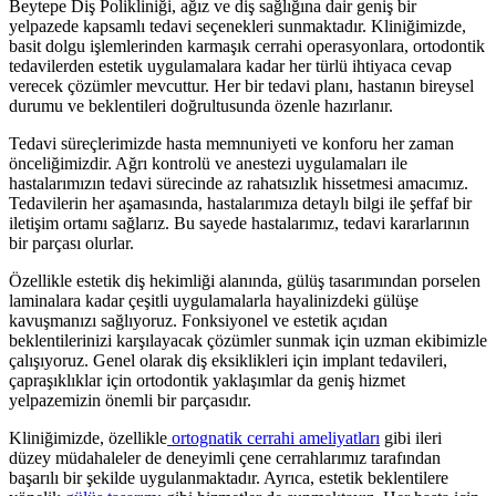
Beytepe Diş Polikliniği, ağız ve diş sağlığına dair geniş bir
yelpazede kapsamlı tedavi seçenekleri sunmaktadır. Kliniğimizde,
basit dolgu işlemlerinden karmaşık cerrahi operasyonlara, ortodontik
tedavilerden estetik uygulamalara kadar her türlü ihtiyaca cevap
verecek çözümler mevcuttur. Her bir tedavi planı, hastanın bireysel
durumu ve beklentileri doğrultusunda özenle hazırlanır.
Tedavi süreçlerimizde hasta memnuniyeti ve konforu her zaman
önceliğimizdir. Ağrı kontrolü ve anestezi uygulamaları ile
hastalarımızın tedavi sürecinde az rahatsızlık hissetmesi amacımız.
Tedavilerin her aşamasında, hastalarımıza detaylı bilgi ile şeffaf bir
iletişim ortamı sağlarız. Bu sayede hastalarımız, tedavi kararlarının
bir parçası olurlar.
Özellikle estetik diş hekimliği alanında, gülüş tasarımından porselen
laminalara kadar çeşitli uygulamalarla hayalinizdeki gülüşe
kavuşmanızı sağlıyoruz. Fonksiyonel ve estetik açıdan
beklentilerinizi karşılayacak çözümler sunmak için uzman ekibimizle
çalışıyoruz. Genel olarak diş eksiklikleri için implant tedavileri,
çapraşıklıklar için ortodontik yaklaşımlar da geniş hizmet
yelpazemizin önemli bir parçasıdır.
Kliniğimizde, özellikle
ortognatik cerrahi ameliyatları
gibi ileri
düzey müdahaleler de deneyimli çene cerrahlarımız tarafından
başarılı bir şekilde uygulanmaktadır. Ayrıca, estetik beklentilere