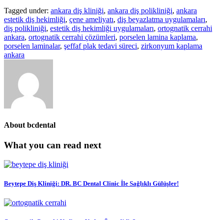
Tagged under:
ankara diş kliniği
,
ankara diş polikliniği
,
ankara
estetik diş hekimliği
,
çene ameliyatı
,
diş beyazlatma uygulamaları
,
diş polikliniği
,
estetik diş hekimliği uygulamaları
,
ortognatik cerrahi
ankara
,
ortognatik cerrahi çözümleri
,
porselen lamina kaplama
,
porselen laminalar
,
şeffaf plak tedavi süreci
,
zirkonyum kaplama
ankara
About
bcdental
What you can read next
Beytepe Diş Kliniği: DR. BC Dental Clinic İle Sağlıklı Gülüşler!