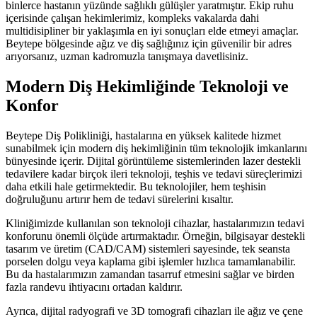
binlerce hastanın yüzünde sağlıklı gülüşler yaratmıştır. Ekip ruhu
içerisinde çalışan hekimlerimiz, kompleks vakalarda dahi
multidisipliner bir yaklaşımla en iyi sonuçları elde etmeyi amaçlar.
Beytepe bölgesinde ağız ve diş sağlığınız için güvenilir bir adres
arıyorsanız, uzman kadromuzla tanışmaya davetlisiniz.
Modern Diş Hekimliğinde Teknoloji ve
Konfor
Beytepe Diş Polikliniği, hastalarına en yüksek kalitede hizmet
sunabilmek için modern diş hekimliğinin tüm teknolojik imkanlarını
bünyesinde içerir. Dijital görüntüleme sistemlerinden lazer destekli
tedavilere kadar birçok ileri teknoloji, teşhis ve tedavi süreçlerimizi
daha etkili hale getirmektedir. Bu teknolojiler, hem teşhisin
doğruluğunu artırır hem de tedavi sürelerini kısaltır.
Kliniğimizde kullanılan son teknoloji cihazlar, hastalarımızın tedavi
konforunu önemli ölçüde artırmaktadır. Örneğin, bilgisayar destekli
tasarım ve üretim (CAD/CAM) sistemleri sayesinde, tek seansta
porselen dolgu veya kaplama gibi işlemler hızlıca tamamlanabilir.
Bu da hastalarımızın zamandan tasarruf etmesini sağlar ve birden
fazla randevu ihtiyacını ortadan kaldırır.
Ayrıca, dijital radyografi ve 3D tomografi cihazları ile ağız ve çene