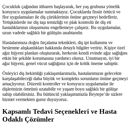
Çocukluk çağından itibaren başlayarak, her yaş grubuna yönelik
koruyucu uygulamalar sunmaktayız. Çocuklarda fissür örtücü ve
flor uygulamaları ile diş çürüklerinin önüne geçmeyi hedefleriz.
Yetişkinlerde ise diş taşı temizliği ve plak kontrolü ile diş eti
hastalıklarının oluşumunu engellemeye çalışırız. Bu uygulamalar,
uzun vadede sağlıklı bir gülüşün anahtarıdır.
Hastalarımıza doğru fırçalama teknikleri, diş ipi kullanımı ve
beslenme alışkanlıkları hakkında detaylı bilgiler veririz. Kişiye özel
ağız hijyeni planları oluşturarak, herkesin kendi evinde ağız sağlığını
etkin bir şekilde korumasına yardımcı oluruz. Unutmayın, iyi bir
ağız hijyeni, genel vücut sağlığınız için de kritik öneme sahiptir.
Önleyici diş hekimliği yaklaşımlarımızla, hastalarımızın gelecekte
karşılaşabileceği daha büyük ve kompleks sorunların önüne geçmeyi
amaçlıyoruz. Düzenli kontroller ve koruyucu uygulamalar ile
dişlerinizin ömrünü uzatabilir ve yaşam boyu sağlıklı bir gülüşe
sahip olabilirsiniz. Bu bütüncül yaklaşımımızla Beytepe’de sizlere
hizmet vermekten gurur duyuyoruz.
Kapsamlı Tedavi Seçenekleri ve Hasta
Odaklı Çözümler