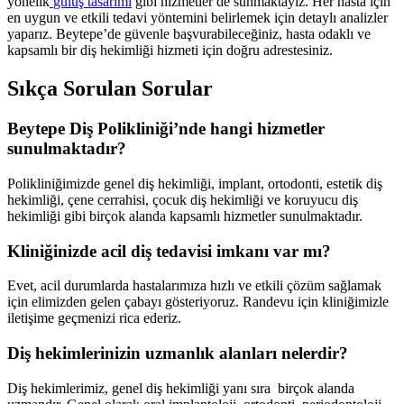
yönelik
gülüş tasarımı
gibi hizmetler de sunmaktayız. Her hasta için
en uygun ve etkili tedavi yöntemini belirlemek için detaylı analizler
yaparız. Beytepe’de güvenle başvurabileceğiniz, hasta odaklı ve
kapsamlı bir diş hekimliği hizmeti için doğru adrestesiniz.
Sıkça Sorulan Sorular
Beytepe Diş Polikliniği’nde hangi hizmetler
sunulmaktadır?
Polikliniğimizde genel diş hekimliği, implant, ortodonti, estetik diş
hekimliği, çene cerrahisi, çocuk diş hekimliği ve koruyucu diş
hekimliği gibi birçok alanda kapsamlı hizmetler sunulmaktadır.
Kliniğinizde acil diş tedavisi imkanı var mı?
Evet, acil durumlarda hastalarımıza hızlı ve etkili çözüm sağlamak
için elimizden gelen çabayı gösteriyoruz. Randevu için kliniğimizle
iletişime geçmenizi rica ederiz.
Diş hekimlerinizin uzmanlık alanları nelerdir?
Diş hekimlerimiz, genel diş hekimliği yanı sıra birçok alanda