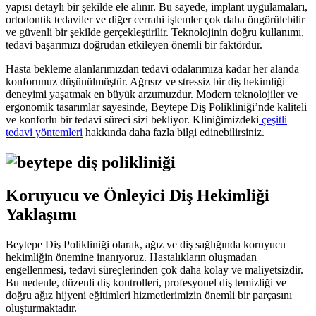
yapısı detaylı bir şekilde ele alınır. Bu sayede, implant uygulamaları,
ortodontik tedaviler ve diğer cerrahi işlemler çok daha öngörülebilir
ve güvenli bir şekilde gerçekleştirilir. Teknolojinin doğru kullanımı,
tedavi başarımızı doğrudan etkileyen önemli bir faktördür.
Hasta bekleme alanlarımızdan tedavi odalarımıza kadar her alanda
konforunuz düşünülmüştür. Ağrısız ve stressiz bir diş hekimliği
deneyimi yaşatmak en büyük arzumuzdur. Modern teknolojiler ve
ergonomik tasarımlar sayesinde, Beytepe Diş Polikliniği’nde kaliteli
ve konforlu bir tedavi süreci sizi bekliyor. Kliniğimizdeki
çeşitli
tedavi yöntemleri
hakkında daha fazla bilgi edinebilirsiniz.
Koruyucu ve Önleyici Diş Hekimliği
Yaklaşımı
Beytepe Diş Polikliniği olarak, ağız ve diş sağlığında koruyucu
hekimliğin önemine inanıyoruz. Hastalıkların oluşmadan
engellenmesi, tedavi süreçlerinden çok daha kolay ve maliyetsizdir.
Bu nedenle, düzenli diş kontrolleri, profesyonel diş temizliği ve
doğru ağız hijyeni eğitimleri hizmetlerimizin önemli bir parçasını
oluşturmaktadır.