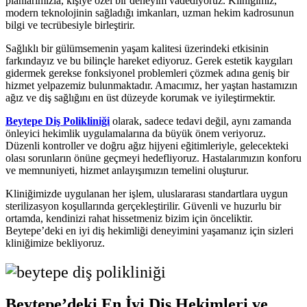
planlarımızla, kişiye özel bir deneyim vadediyoruz. Kliniğimiz,
modern teknolojinin sağladığı imkanları, uzman hekim kadrosunun
bilgi ve tecrübesiyle birleştirir.
Sağlıklı bir gülümsemenin yaşam kalitesi üzerindeki etkisinin
farkındayız ve bu bilinçle hareket ediyoruz. Gerek estetik kaygıları
gidermek gerekse fonksiyonel problemleri çözmek adına geniş bir
hizmet yelpazemiz bulunmaktadır. Amacımız, her yaştan hastamızın
ağız ve diş sağlığını en üst düzeyde korumak ve iyileştirmektir.
Beytepe Diş Polikliniği
olarak, sadece tedavi değil, aynı zamanda
önleyici hekimlik uygulamalarına da büyük önem veriyoruz.
Düzenli kontroller ve doğru ağız hijyeni eğitimleriyle, gelecekteki
olası sorunların önüne geçmeyi hedefliyoruz. Hastalarımızın konforu
ve memnuniyeti, hizmet anlayışımızın temelini oluşturur.
Kliniğimizde uygulanan her işlem, uluslararası standartlara uygun
sterilizasyon koşullarında gerçekleştirilir. Güvenli ve huzurlu bir
ortamda, kendinizi rahat hissetmeniz bizim için önceliktir.
Beytepe’deki en iyi diş hekimliği deneyimini yaşamanız için sizleri
kliniğimize bekliyoruz.
Beytepe’deki En İyi Diş Hekimleri ve