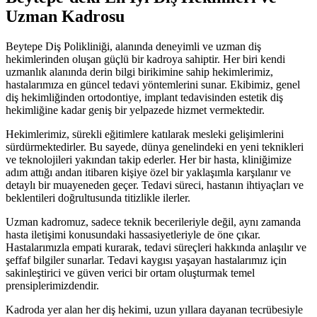
Uzman Kadrosu
Beytepe Diş Polikliniği, alanında deneyimli ve uzman diş
hekimlerinden oluşan güçlü bir kadroya sahiptir. Her biri kendi
uzmanlık alanında derin bilgi birikimine sahip hekimlerimiz,
hastalarımıza en güncel tedavi yöntemlerini sunar. Ekibimiz, genel
diş hekimliğinden ortodontiye, implant tedavisinden estetik diş
hekimliğine kadar geniş bir yelpazede hizmet vermektedir.
Hekimlerimiz, sürekli eğitimlere katılarak mesleki gelişimlerini
sürdürmektedirler. Bu sayede, dünya genelindeki en yeni teknikleri
ve teknolojileri yakından takip ederler. Her bir hasta, kliniğimize
adım attığı andan itibaren kişiye özel bir yaklaşımla karşılanır ve
detaylı bir muayeneden geçer. Tedavi süreci, hastanın ihtiyaçları ve
beklentileri doğrultusunda titizlikle ilerler.
Uzman kadromuz, sadece teknik becerileriyle değil, aynı zamanda
hasta iletişimi konusundaki hassasiyetleriyle de öne çıkar.
Hastalarımızla empati kurarak, tedavi süreçleri hakkında anlaşılır ve
şeffaf bilgiler sunarlar. Tedavi kaygısı yaşayan hastalarımız için
sakinleştirici ve güven verici bir ortam oluşturmak temel
prensiplerimizdendir.
Kadroda yer alan her diş hekimi, uzun yıllara dayanan tecrübesiyle